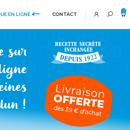
0
UE EN LIGNE
CONTACT
e sur
ligne
eines
dun !