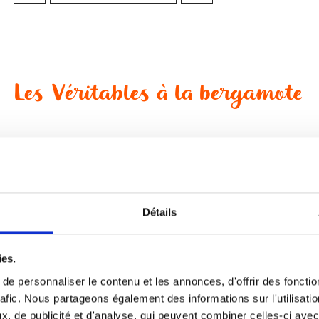
Les Véritables à la bergamote
6,50
€
Vous aimez la saveur légèrement acidulée de la bergamote ? V
honneur à cet agrume au goût unique, dans un esprit qui rap
Détails
la gastronomie lorraine.
ies.
e personnaliser le contenu et les annonces, d'offrir des fonctio
AJOUTER AU PANIER
rafic. Nous partageons également des informations sur l'utilisati
, de publicité et d'analyse, qui peuvent combiner celles-ci avec