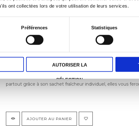
ils ont collectées lors de votre utilisation de leurs services.
Préférences
Statistiques
Les Véritables myrtille
6,50
€
AUTORISER LA
Une autre recette que tous les gourmands apprécieront : nos 
SÉLECTION
partout grâce à son sachet fraîcheur individuel, elles vous 
AJOUTER AU PANIER