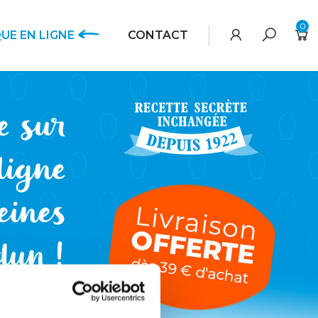
0
UE EN LIGNE
CONTACT
e sur
ligne
eines
dun !