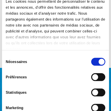
Les cookies nous permettent de personnaliser le contenu
et les annonces, d'offrir des fonctionnalités relatives aux
médias sociaux et d'analyser notre trafic. Nous
Les Véritables (boîte de
partageons également des informations sur l'utilisation de
50)
notre site avec nos partenaires de médias sociaux, de
publicité et d'analyse, qui peuvent combiner celles-ci
21,90
€
avec d'autres informations que vous leur avez fournies
ou qu'ils ont collectées lors de votre utilisation de leurs
services.
Sélection
Nécessaires
du
consentement
Préférences
Notre entreprise
Statistiques
Savoir-faire
Histoire
Marketing