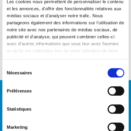
Les cookies nous permettent de personnaliser le contenu
et les annonces, d'offrir des fonctionnalités relatives aux
médias sociaux et d'analyser notre trafic. Nous
Les Véritables (boîte de
partageons également des informations sur l'utilisation de
50)
notre site avec nos partenaires de médias sociaux, de
publicité et d'analyse, qui peuvent combiner celles-ci
21,90
€
avec d'autres informations que vous leur avez fournies
ou qu'ils ont collectées lors de votre utilisation de leurs
services.
Sélection
Nécessaires
du
consentement
Préférences
Notre entreprise
Statistiques
Savoir-faire
Histoire
Marketing