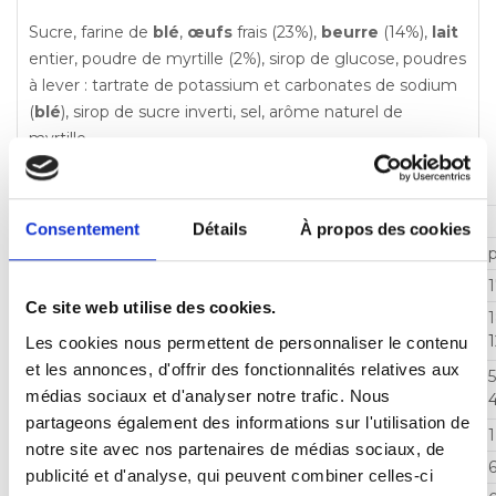
Sucre, farine de
blé
,
œufs
frais (23%),
beurre
(14%),
lait
entier, poudre de myrtille (2%), sirop de glucose, poudres
à lever : tartrate de potassium et carbonates de sodium
(
blé
), sirop de sucre inverti, sel, arôme naturel de
myrtille.
Traces éventuelles de fruits à coque et de soja.
DÉCLARATION NUTRITIONNELLE
Consentement
Détails
À propos des cookies
Valeurs nutritionnelles moyennes
Énergie
1
Ce site web utilise des cookies.
Matières grasses
dont acides gras saturés
1
Les cookies nous permettent de personnaliser le contenu
et les annonces, d'offrir des fonctionnalités relatives aux
Glucides
médias sociaux et d'analyser notre trafic. Nous
dont sucres
partageons également des informations sur l'utilisation de
Fibres alimentaires
1
notre site avec nos partenaires de médias sociaux, de
Protéines
6
publicité et d'analyse, qui peuvent combiner celles-ci