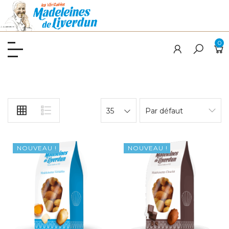
0
35
Par défaut
NOUVEAU !
NOUVEAU !