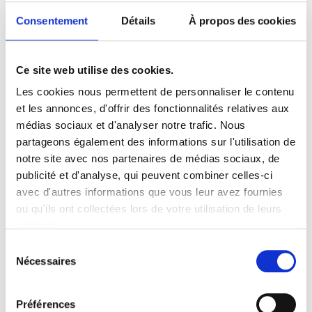
Bergamote
Mirabelle
Consentement
Détails
À propos des cookies
6,90
€
6,90
€
Ce site web utilise des cookies.
Les cookies nous permettent de personnaliser le contenu
et les annonces, d'offrir des fonctionnalités relatives aux
NOUVEAU !
NOUVEAU !
médias sociaux et d'analyser notre trafic. Nous
partageons également des informations sur l'utilisation de
notre site avec nos partenaires de médias sociaux, de
publicité et d'analyse, qui peuvent combiner celles-ci
avec d'autres informations que vous leur avez fournies
ou qu'ils ont collectées lors de votre utilisation de leurs
services.
Sélection
Les Madeleinettes au
Les Madeleinettes
Nécessaires
du
Caramel au Beurre Salé
Framboise
consentement
Préférences