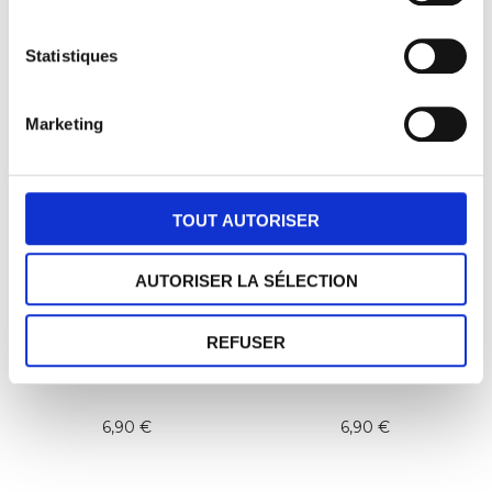
6,90
€
6,90
€
Statistiques
NOUVEAU !
NOUVEAU !
Marketing
TOUT AUTORISER
AUTORISER LA SÉLECTION
Les Madeleinettes
Les Madeleinettes
REFUSER
Myrtille
Pistache
6,90
€
6,90
€