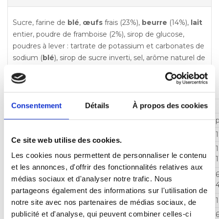
Sucre, farine de
blé
,
œufs
frais (23%),
beurre
(14%),
lait
entier, poudre de framboise (2%), sirop de glucose,
poudres à lever : tartrate de potassium et carbonates de
sodium (
blé
), sirop de sucre inverti, sel, arôme naturel de
framboise.
Traces éventuelles de fruits à coque et de soja.
Consentement
Détails
À propos des cookies
DÉCLARATION NUTRITIONNELLE
Valeurs nutritionnelles moyennes
Énergie
1
Ce site web utilise des cookies.
Matières grasses
Les cookies nous permettent de personnaliser le contenu
dont acides gras saturés
1
et les annonces, d'offrir des fonctionnalités relatives aux
Glucides
médias sociaux et d'analyser notre trafic. Nous
dont sucres
partageons également des informations sur l'utilisation de
Fibres alimentaires
1
notre site avec nos partenaires de médias sociaux, de
publicité et d'analyse, qui peuvent combiner celles-ci
Protéines
6