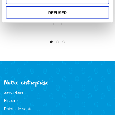
Chocolat
Caramel au Beurre
Salé
REFUSER
6,90
€
6,90
€
Notre entreprise
Savoir-faire
Histoire
Points de vente