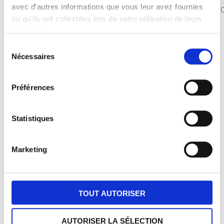
avec d'autres informations que vous leur avez fournies
Sel
ou qu'ils ont collectées lors de votre utilisation de leurs
services.
Sélection
Nécessaires
du
Nos autres recettes
consentement
Préférences
NOUVEAU !
NOUVEAU !
Statistiques
Marketing
TOUT AUTORISER
Les Madeleinettes Tout
Les Madeleinettes au
AUTORISER LA SÉLECTION